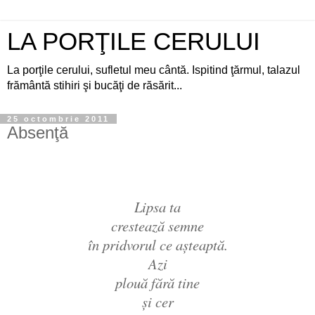
LA PORŢILE CERULUI
La porţile cerului, sufletul meu cântă. Ispitind ţărmul, talazul
frământă stihiri şi bucăţi de răsărit...
25 octombrie 2011
Absenţă
Lipsa ta
crestează semne
în pridvorul ce aşteaptă.
Azi
plouă fără tine
şi cer